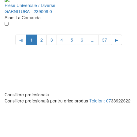
Piese Universale / Diverse
GARNITURA - 239009.0
Stoc:
La Comanda
◀
1
2
3
4
5
6
...
37
▶
Consiliere profesionala
Consiliere profesională pentru orice produs
Telefon: 07
33922622