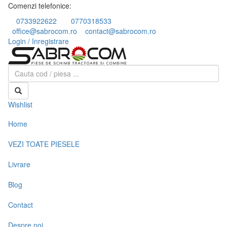
Comenzi telefonice:
0733922622
0770318533
office@sabrocom.ro
contact@sabrocom.ro
Login / Inregistrare
Wishlist
Home
VEZI TOATE PIESELE
Livrare
Blog
Contact
Despre noi