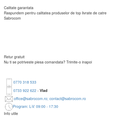
Calitate garantata
Raspundem pentru calitatea produselor de top livrate
de catre
Sabrocom
Retur gratuit
Nu ti se potriveste piesa comandata?
Trimite-o inapoi
0770 318 533
0733 922 622
-
Vlad
office@sabrocom.ro; contact@sabrocom.ro
Program: L-V: 09:00 - 17:30
Info utile