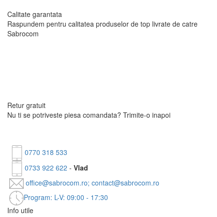
Calitate garantata
Raspundem pentru calitatea produselor de top livrate
de catre
Sabrocom
Retur gratuit
Nu ti se potriveste piesa comandata?
Trimite-o inapoi
0770 318 533
0733 922 622
-
Vlad
office@sabrocom.ro; contact@sabrocom.ro
Program: L-V: 09:00 - 17:30
Info utile