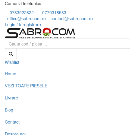
Comenzi telefonice:
0733922622
0770318533
office@sabrocom.ro
contact@sabrocom.ro
Login / Inregistrare
Wishlist
Home
VEZI TOATE PIESELE
Livrare
Blog
Contact
Despre noi