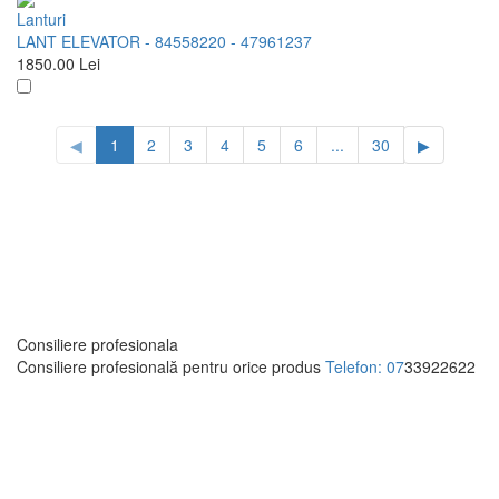
Lanturi
LANT ELEVATOR - 84558220 - 47961237
1850.00
Lei
◀
1
2
3
4
5
6
...
30
▶
Consiliere profesionala
Consiliere profesională pentru orice produs
Telefon: 07
33922622