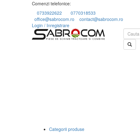
Comenzi telefonice:
0733922622
0770318533
office@sabrocom.ro
contact@sabrocom.ro
Login / Inregistrare
Categorii produse