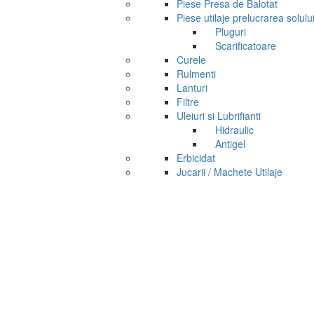
Piese Presa de Balotat
Piese utilaje prelucrarea solulu
Pluguri
Scarificatoare
Curele
Rulmenti
Lanturi
Filtre
Uleiuri si Lubrifianti
Hidraulic
Antigel
Erbicidat
Jucarii / Machete Utilaje