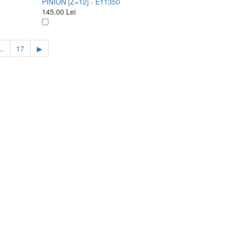
PINION [Z=12] - E11350
145.00
Lei
..
17
▶