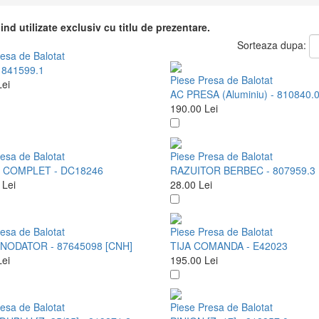
ind utilizate exclusiv cu titlu de prezentare.
Sorteaza dupa:
esa de Balotat
 841599.1
Piese Presa de Balotat
Lei
AC PRESA (Aluminiu) - 810840.
190.00
Lei
esa de Balotat
Piese Presa de Balotat
 COMPLET - DC18246
RAZUITOR BERBEC - 807959.3
0
Lei
28.00
Lei
esa de Balotat
Piese Presa de Balotat
NNODATOR - 87645098 [CNH]
TIJA COMANDA - E42023
Lei
195.00
Lei
esa de Balotat
Piese Presa de Balotat