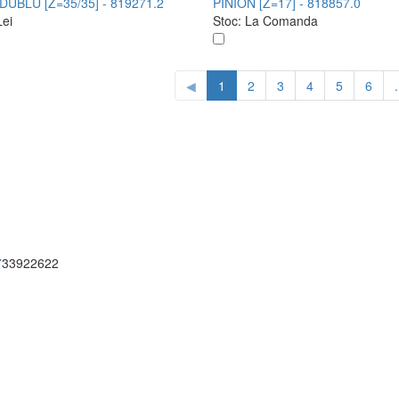
DUBLU [Z=35/35] - 819271.2
PINION [Z=17] - 818857.0
Lei
Stoc:
La Comanda
◀
1
2
3
4
5
6
.
7
33922622