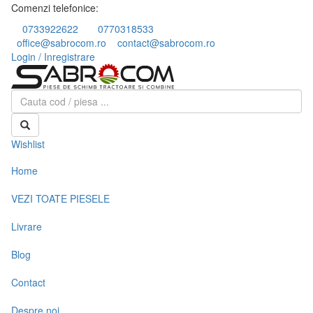
Comenzi telefonice:
0733922622
0770318533
office@sabrocom.ro
contact@sabrocom.ro
Login / Inregistrare
Wishlist
Home
VEZI TOATE PIESELE
Livrare
Blog
Contact
Despre noi