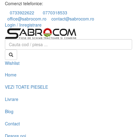
Comenzi telefonice:
0733922622
0770318533
office@sabrocom.ro
contact@sabrocom.ro
Login / Inregistrare
Wishlist
Home
VEZI TOATE PIESELE
Livrare
Blog
Contact
Despre noi