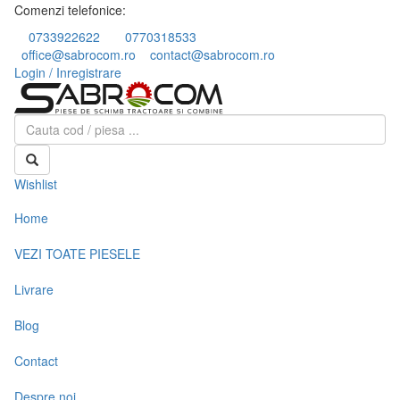
Comenzi telefonice:
0733922622
0770318533
office@sabrocom.ro
contact@sabrocom.ro
Login / Inregistrare
Wishlist
Home
VEZI TOATE PIESELE
Livrare
Blog
Contact
Despre noi