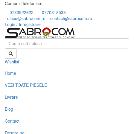
Comenzi telefonice:
0733922622
0770318533
office@sabrocom.ro
contact@sabrocom.ro
Login / Inregistrare
Wishlist
Home
VEZI TOATE PIESELE
Livrare
Blog
Contact
Despre noi