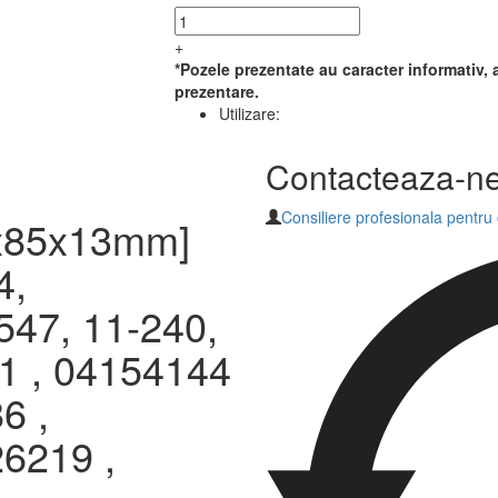
+
*Pozele prezentate au caracter informativ, a
prezentare.
Utilizare:
Contacteaza-n
Consiliere profesionala pentru
x85x13mm]
4,
47, 11-240,
1 , 04154144
6 ,
6219 ,