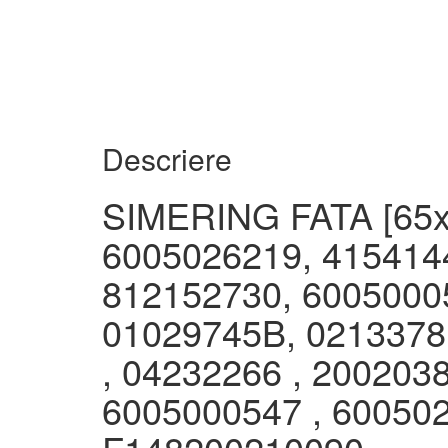
Descriere
SIMERING FATA [65
6005026219, 415414
812152730, 60050005
01029745B, 0213378
, 04232266 , 2002038
6005000547 , 600502