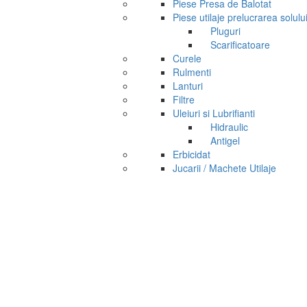
Piese Presa de Balotat
Piese utilaje prelucrarea solulu
Pluguri
Scarificatoare
Curele
Rulmenti
Lanturi
Filtre
Uleiuri si Lubrifianti
Hidraulic
Antigel
Erbicidat
Jucarii / Machete Utilaje