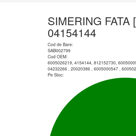
SIMERING FATA [
04154144
Cod de Bare:
SAB002799
Cod OEM:
6005026219, 4154144, 812152730, 60050005
04232266 , 20020386 , 6005000547 , 60050
Pe Stoc: