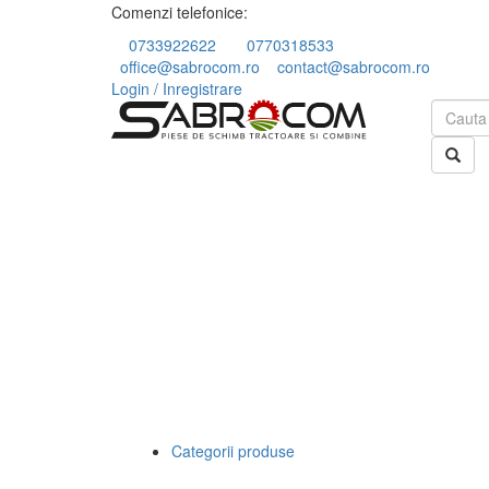
Comenzi telefonice:
0733922622
0770318533
office@sabrocom.ro
contact@sabrocom.ro
Login / Inregistrare
Categorii produse